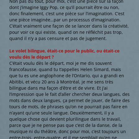
Non pas du tout, pour moi, c’est une pièce sur la façon
dont j’imagine Iggy Pop, ce qu’il pourrait être ou non,
donc finalement, c’est une pièce sur l’imagination. C’est
une pièce imaginée…par un processus d’imagination.
C’était vraiment une façon de se lancer dans la créativité,
pour voir ce qui existe, quand on ne réfléchit pas trop,
quand il n’y a pas censure et pas de jugement.
Le volet bilingue, était-ce pour le public, ou était-ce
voulu dès le départ ?
C’était voulu dès le départ, moi je me dis souvent
francofausse, quand tu t‘appelles Helen Simard, mais
que tu es une anglophone de l’Ontario, qui a grandi en
Abitibi, et vécu 20 ans à Montréal, je me sens très
bilingue dans ma façon d’être et de vivre. Et j’ai
l’impression que le fait d’aller chercher deux langues, des
mots dans deux langues, ça permet de jouer, de faire des
tours de mots, de phrases qu’on ne pourrait pas faire en
n’ayant qu’une seule langue. Deuxièmement, il y a
quelque chose qui devient plurilingue dans le travail,
parce que je ne pense pas que c’est de la danse, de la
musique ni du théâtre, donc pour moi, c’est toujours un
entre-trois, entre-quatre, et il me semblait qu’en ne