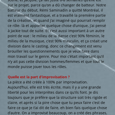
sur le projet, parce qu’on a dû changer de batteur. Notre
batteur du début, Rémi Saminadin a quitté Montréal, il
est vraiment fantastique, et a travaillé la première partie
de la création, et quand j’ai imaginé qui pourrait remplir
ce rôle- là et apporter quelque chose d’unique, j’ai pensé
à Jackie tout de suite. Et c’est aussi important à un autre
point de vue : le milieu de la danse c’est 90% féminin, le
milieu de la musique, c’est 90% masculin, et ça créait une
division dans le casting, donc ce changement est venu
brouiller les questionnements que je veux faire dans
mon travail sur le genre. Pour moi c’était important qu’il
n’y ait pas cette division hommes/femmes et que tout le
monde puisse jouer tous les rôles.
Quelle est la part d’improvisation ?
La pièce a été créée à 100% par improvisation.
Aujourd’hui, elle est très écrite, mais il y a une grande
liberté pour les interprètes dans ce qu’ils font. Je dis
toujours que je préfère que la structure soit très rigide et
claire, et après si la pire chose que tu peux faire c’est de
faire ce que je t’ai dit de faire, eh bien fais quelque chose
d’autre. On a improvisé beaucoup, on a créé des phrases,