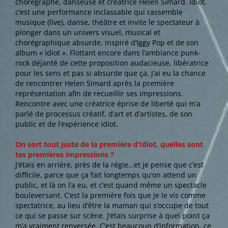
chorégraphe, danseuse et créatrice Helen Simard. Idiot,
c’est une performance inclassable qui rassemble
musique (live), danse, théâtre et invite le spectateur à
plonger dans un univers visuel, musical et
chorégraphique absurde, inspiré d’Iggy Pop et de son
album « Idiot ». Flottant encore dans l’ambiance punk-
rock déjanté de cette proposition audacieuse, libératrice
pour les sens et pas si absurde que ça, j’ai eu la chance
de rencontrer Helen Simard après la première
représentation afin de recueillir ses impressions.
Rencontre avec une créatrice éprise de liberté qui m’a
parlé de processus créatif, d’art et d’artistes, de son
public et de l’expérience Idiot.
On sort tout juste de la première d’Idiot, quelles sont
tes premières impressions ?
J’étais en arrière, près de la régie…et je pense que c’est
difficile, parce que ça fait longtemps qu’on attend un
public, et là on l’a eu, et c’est quand même un spectacle
bouleversant. C’est la première fois que je le vis comme
spectatrice, au lieu d’être la maman qui s’occupe de tout
ce qui se passe sur scène. J’étais surprise à quel point ça
m’a vraiment renversée. C’est beaucoup d’information, ce