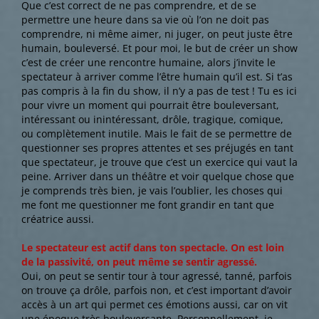
Que c’est correct de ne pas comprendre, et de se
permettre une heure dans sa vie où l’on ne doit pas
comprendre, ni même aimer, ni juger, on peut juste être
humain, bouleversé. Et pour moi, le but de créer un show
c’est de créer une rencontre humaine, alors j’invite le
spectateur à arriver comme l’être humain qu’il est. Si t’as
pas compris à la fin du show, il n’y a pas de test ! Tu es ici
pour vivre un moment qui pourrait être bouleversant,
intéressant ou inintéressant, drôle, tragique, comique,
ou complètement inutile. Mais le fait de se permettre de
questionner ses propres attentes et ses préjugés en tant
que spectateur, je trouve que c’est un exercice qui vaut la
peine. Arriver dans un théâtre et voir quelque chose que
je comprends très bien, je vais l’oublier, les choses qui
me font me questionner me font grandir en tant que
créatrice aussi.
Le spectateur est actif dans ton spectacle. On est loin
de la passivité, on peut même se sentir agressé.
Oui, on peut se sentir tour à tour agressé, tanné, parfois
on trouve ça drôle, parfois non, et c’est important d’avoir
accès à un art qui permet ces émotions aussi, car on vit
une époque très bouleversante. Personnellement, je