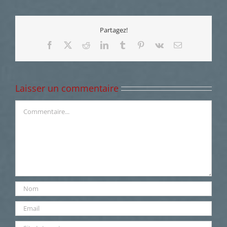
Partagez!
Facebook
X
Reddit
LinkedIn
Tumblr
Pinterest
Vk
Email
Laisser un commentaire
Commentaire