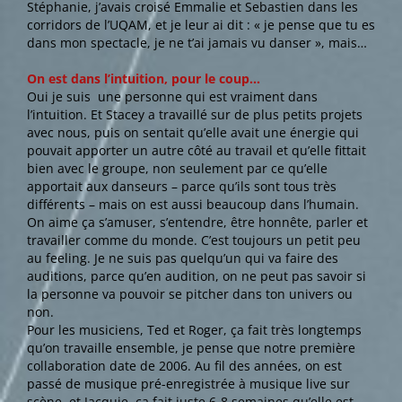
Stéphanie, j’avais croisé Emmalie et Sebastien dans les
corridors de l’UQAM, et je leur ai dit : « je pense que tu es
dans mon spectacle, je ne t’ai jamais vu danser », mais…
On est dans l’intuition, pour le coup…
Oui je suis une personne qui est vraiment dans
l’intuition. Et Stacey a travaillé sur de plus petits projets
avec nous, puis on sentait qu’elle avait une énergie qui
pouvait apporter un autre côté au travail et qu’elle fittait
bien avec le groupe, non seulement par ce qu’elle
apportait aux danseurs – parce qu’ils sont tous très
différents – mais on est aussi beaucoup dans l’humain.
On aime ça s’amuser, s’entendre, être honnête, parler et
travailler comme du monde. C’est toujours un petit peu
au feeling. Je ne suis pas quelqu’un qui va faire des
auditions, parce qu’en audition, on ne peut pas savoir si
la personne va pouvoir se pitcher dans ton univers ou
non.
Pour les musiciens, Ted et Roger, ça fait très longtemps
qu’on travaille ensemble, je pense que notre première
collaboration date de 2006. Au fil des années, on est
passé de musique pré-enregistrée à musique live sur
scène, et Jacquie, ça fait juste 6-8 semaines qu’elle est