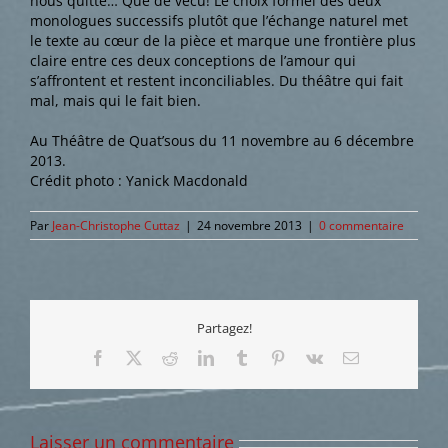
nous quitte… Que de vécu! Le choix formel des deux
monologues successifs plutôt que l’échange naturel met
le texte au cœur de la pièce et marque une frontière plus
claire entre ces deux conceptions de l’amour qui
s’affrontent et restent inconciliables. Du théâtre qui fait
mal, mais qui le fait bien.
Au Théâtre de Quat’sous du 11 novembre au 6 décembre
2013.
Crédit photo : Yanick Macdonald
Par
Jean-Christophe Cuttaz
|
24 novembre 2013
|
0 commentaire
Partagez!
Facebook
X
Reddit
LinkedIn
Tumblr
Pinterest
Vk
Email
Laisser un commentaire