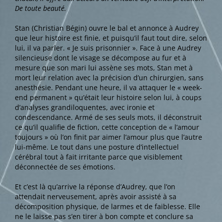
De toute beauté.
Stan (Christian Bégin) ouvre le bal et annonce à Audrey
que leur histoire est finie, et puisqu’il faut tout dire, selon
lui, il va parler. « Je suis prisonnier ». Face à une Audrey
silencieuse dont le visage se décompose au fur et à
mesure que son mari lui assène ses mots, Stan met à
mort leur relation avec la précision d’un chirurgien, sans
anesthésie. Pendant une heure, il va attaquer le « week-
end permanent » qu’était leur histoire selon lui, à coups
d’analyses grandiloquentes, avec ironie et
condescendance. Armé de ses seuls mots, il déconstruit
ce qu’il qualifie de fiction, cette conception de « l’amour
toujours » où l’on finit par aimer l’amour plus que l’autre
lui-même. Le tout dans une posture d’intellectuel
cérébral tout à fait irritante parce que visiblement
déconnectée de ses émotions.
Et c’est là qu’arrive la réponse d’Audrey, que l’on
attendait nerveusement, après avoir assisté à sa
décomposition physique, de larmes et de faiblesse. Elle
ne le laisse pas s’en tirer à bon compte et conclure sa