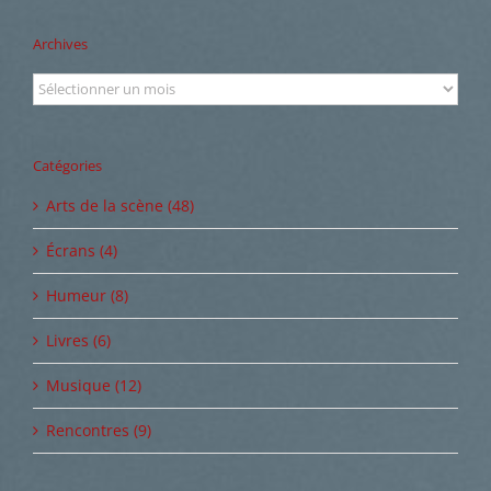
Archives
Archives
Catégories
Arts de la scène (48)
Écrans (4)
Humeur (8)
Livres (6)
Musique (12)
Rencontres (9)