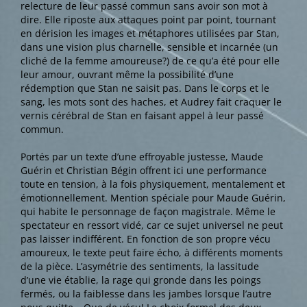
relecture de leur passé commun sans avoir son mot à
dire. Elle riposte aux attaques point par point, tournant
en dérision les images et métaphores utilisées par Stan,
dans une vision plus charnelle, sensible et incarnée (un
cliché de la femme amoureuse?) de ce qu’a été pour elle
leur amour, ouvrant même la possibilité d’une
rédemption que Stan ne saisit pas. Dans le corps et le
sang, les mots sont des haches, et Audrey fait craquer le
vernis cérébral de Stan en faisant appel à leur passé
commun.
Portés par un texte d’une effroyable justesse, Maude
Guérin et Christian Bégin offrent ici une performance
toute en tension, à la fois physiquement, mentalement et
émotionnellement. Mention spéciale pour Maude Guérin,
qui habite le personnage de façon magistrale. Même le
spectateur en ressort vidé, car ce sujet universel ne peut
pas laisser indifférent. En fonction de son propre vécu
amoureux, le texte peut faire écho, à différents moments
de la pièce. L’asymétrie des sentiments, la lassitude
d’une vie établie, la rage qui gronde dans les poings
fermés, ou la faiblesse dans les jambes lorsque l’autre